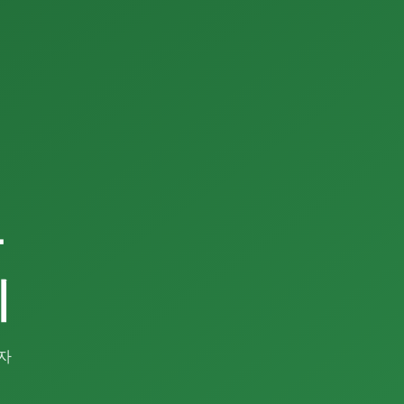
한
지
자